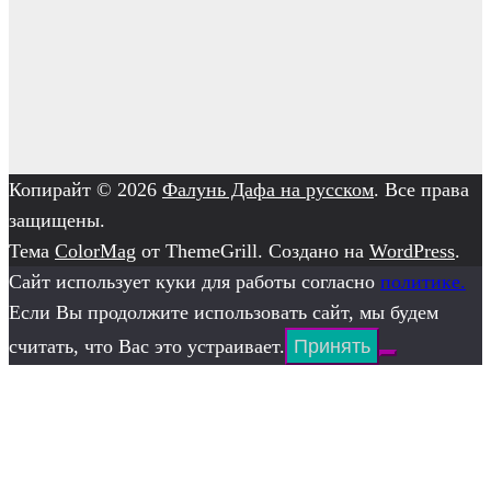
Копирайт © 2026
Фалунь Дафа на русском
. Все права
защищены.
Тема
ColorMag
от ThemeGrill. Создано на
WordPress
.
Сайт использует куки для работы согласно
политике.
Если Вы продолжите использовать сайт, мы будем
считать, что Вас это устраивает.
Принять