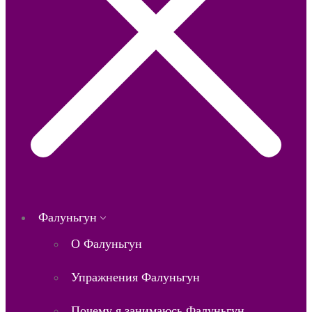
Фалуньгун
О Фалуньгун
Упражнения Фалуньгун
Почему я занимаюсь Фалуньгун