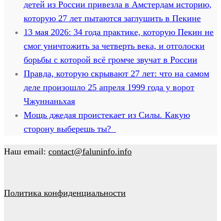
детей из России привезла в Амстердам историю,
которую 27 лет пытаются заглушить в Пекине
13 мая 2026: 34 года практике, которую Пекин не
смог уничтожить за четверть века, и отголоски
борьбы с которой всё громче звучат в России
Правда, которую скрывают 27 лет: что на самом
деле произошло 25 апреля 1999 года у ворот
Чжуннаньхая
Мощь джедая проистекает из Силы. Какую
сторону выберешь ты?
Наш email:
contact@faluninfo.info
Политика конфиденциальности