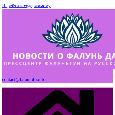
Перейти к содержимому
contact@faluninfo.info