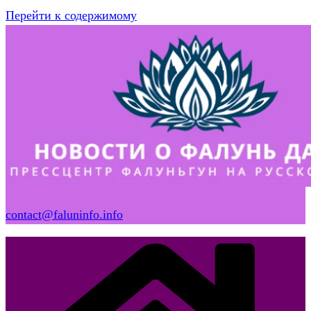
Перейти к содержимому
contact@faluninfo.info