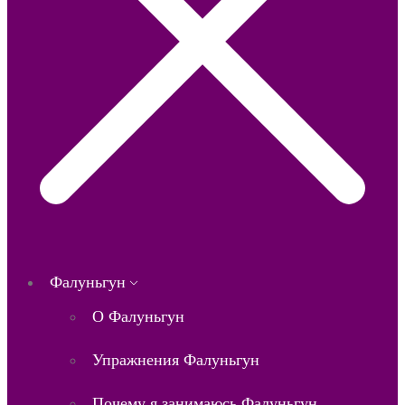
Фалуньгун
О Фалуньгун
Упражнения Фалуньгун
Почему я занимаюсь Фалуньгун