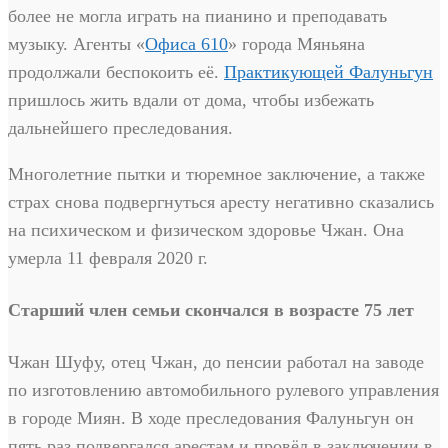
более не могла играть на пианино и преподавать
музыку. Агенты «
Офиса 610
» города Мяньяна
продолжали беспокоить её.
Практикующей Фалуньгун
пришлось жить вдали от дома, чтобы избежать
дальнейшего преследования.
Многолетние пытки и тюремное заключение, а также
страх снова подвергнуться аресту негативно сказались
на психическом и физическом здоровье Чжан. Она
умерла 11 февраля 2020 г.
Старший член семьи скончался в возрасте 75 лет
Чжан Шуфу, отец Чжан, до пенсии работал на заводе
по изготовлению автомобильного рулевого управления
в городе Миян. В ходе преследования Фалуньгун он
пять раз подвергался арестам и провёл в заключении в