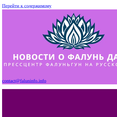
Перейти к содержимому
contact@faluninfo.info