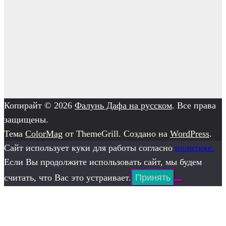
Копирайт © 2026
Фалунь Дафа на русском
. Все права
защищены.
Тема
ColorMag
от ThemeGrill. Создано на
WordPress
.
Сайт использует куки для работы согласно
политике.
Если Вы продолжите использовать сайт, мы будем
считать, что Вас это устраивает.
Принять