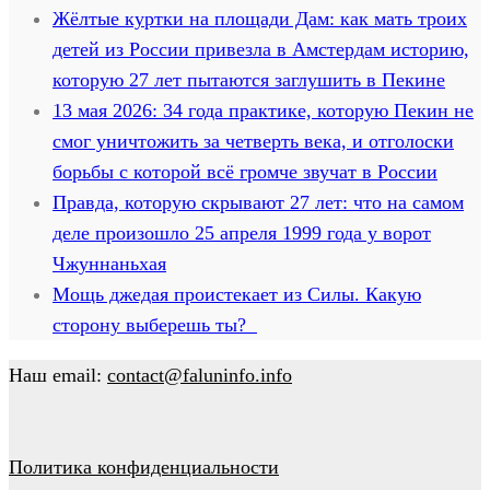
Жёлтые куртки на площади Дам: как мать троих
детей из России привезла в Амстердам историю,
которую 27 лет пытаются заглушить в Пекине
13 мая 2026: 34 года практике, которую Пекин не
смог уничтожить за четверть века, и отголоски
борьбы с которой всё громче звучат в России
Правда, которую скрывают 27 лет: что на самом
деле произошло 25 апреля 1999 года у ворот
Чжуннаньхая
Мощь джедая проистекает из Силы. Какую
сторону выберешь ты?
Наш email:
contact@faluninfo.info
Политика конфиденциальности