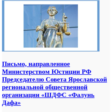
Письмо, направленное
Министерством Юстиции РФ
Председателю Совета Ярославской
региональной общественной
организации «ШДФС «Фалунь
Дафа»