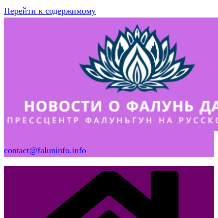
Перейти к содержимому
contact@faluninfo.info