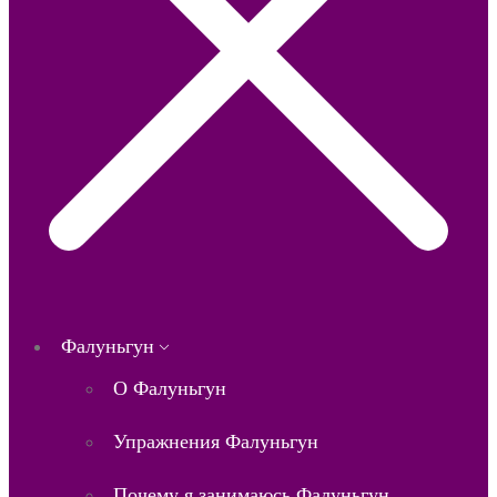
Фалуньгун
О Фалуньгун
Упражнения Фалуньгун
Почему я занимаюсь Фалуньгун