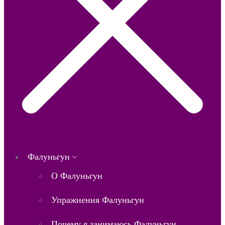
Фалуньгун
О Фалуньгун
Упражнения Фалуньгун
Почему я занимаюсь Фалуньгун