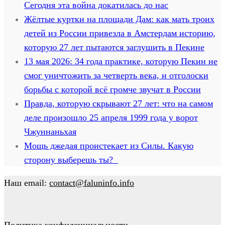
Сегодня эта война докатилась до нас
Жёлтые куртки на площади Дам: как мать троих
детей из России привезла в Амстердам историю,
которую 27 лет пытаются заглушить в Пекине
13 мая 2026: 34 года практике, которую Пекин не
смог уничтожить за четверть века, и отголоски
борьбы с которой всё громче звучат в России
Правда, которую скрывают 27 лет: что на самом
деле произошло 25 апреля 1999 года у ворот
Чжуннаньхая
Мощь джедая проистекает из Силы. Какую
сторону выберешь ты?
Наш email:
contact@faluninfo.info