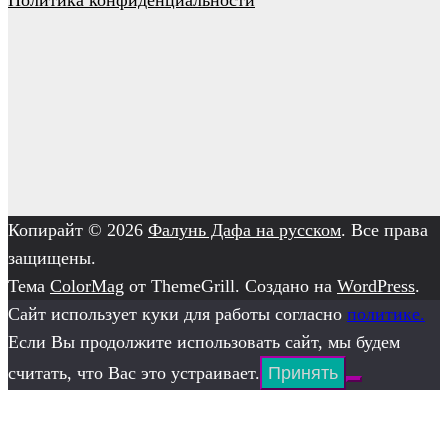
Политика конфиденциальности
Копирайт © 2026
Фалунь Дафа на русском
. Все права
защищены.
Тема
ColorMag
от ThemeGrill. Создано на
WordPress
.
Сайт использует куки для работы согласно
политике.
Если Вы продолжите использовать сайт, мы будем
считать, что Вас это устраивает.
Принять