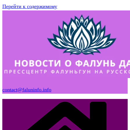
Перейти к содержимому
contact@faluninfo.info