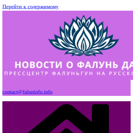
Перейти к содержимому
contact@faluninfo.info