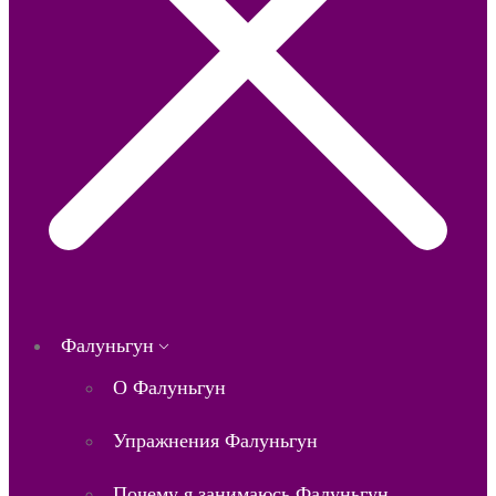
Фалуньгун
О Фалуньгун
Упражнения Фалуньгун
Почему я занимаюсь Фалуньгун