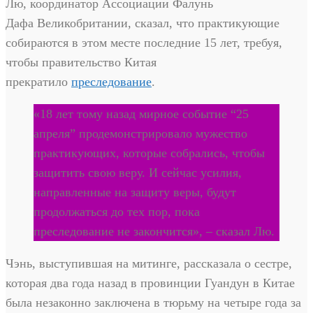
Лю, координатор Ассоциации Фалунь
Дафа Великобритании, сказал, что практикующие
собираются в этом месте последние 15 лет, требуя,
чтобы правительство Китая
прекратило
преследование
.
«18 лет тому назад мирное событие “25
апреля” продемонстрировало мужество
практикующих, которые собрались, чтобы
защитить свою веру. И сейчас усилия,
направленные на защиту веры, будут
продолжаться до тех пор, пока
преследование не закончится», – сказал Лю.
Чэнь, выступившая на митинге, рассказала о сестре,
которая два года назад в провинции Гуандун в Китае
была незаконно заключена в тюрьму на четыре года за