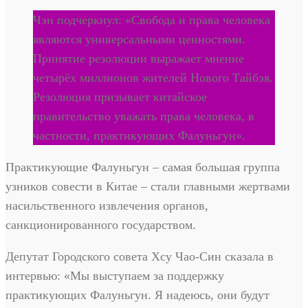
Чэн подчеркнул: «Свобода и права человека
являются универсальными ценностями.
Принятие резолюции выражает мнение
четырёх миллионов жителей Нового Тайбэя.
Резолюция призывает китайское
правительство уважать права человека, в
частности, практикующих Фалуньгун».
Практикующие Фалуньгун – самая большая группа
узников совести в Китае – стали главными жертвами
насильственного извлечения органов,
санкционированного государством.
Депутат Городского совета Хсу Чао-Син сказала в
интервью: «Мы выступаем за поддержку
практикующих Фалуньгун. Я надеюсь, они будут