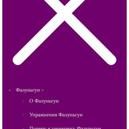
Фалуньгун
О Фалуньгун
Упражнения Фалуньгун
Почему я занимаюсь Фалуньгун