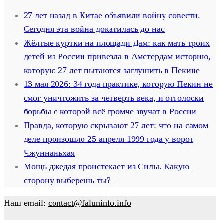
27 лет назад в Китае объявили войну совести.
Сегодня эта война докатилась до нас
Жёлтые куртки на площади Дам: как мать троих
детей из России привезла в Амстердам историю,
которую 27 лет пытаются заглушить в Пекине
13 мая 2026: 34 года практике, которую Пекин не
смог уничтожить за четверть века, и отголоски
борьбы с которой всё громче звучат в России
Правда, которую скрывают 27 лет: что на самом
деле произошло 25 апреля 1999 года у ворот
Чжуннаньхая
Мощь джедая проистекает из Силы. Какую
сторону выберешь ты?
Наш email:
contact@faluninfo.info