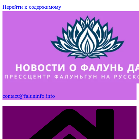
Перейти к содержимому
contact@faluninfo.info