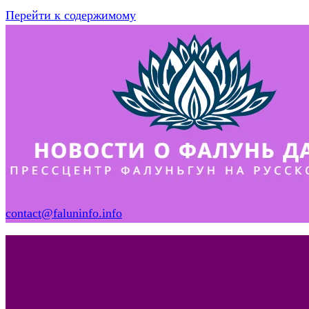
Перейти к содержимому
contact@faluninfo.info