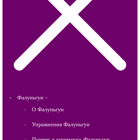
Фалуньгун
О Фалуньгун
Упражнения Фалуньгун
Почему я занимаюсь Фалуньгун