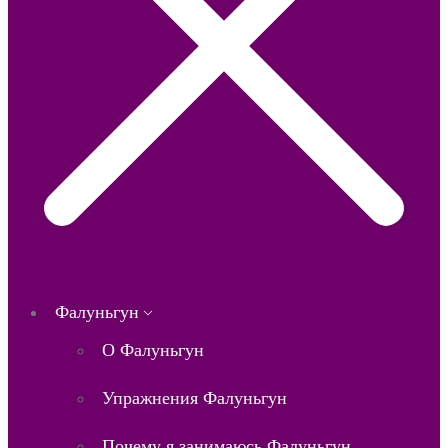
Фалуньгун
О Фалуньгун
Упражнения Фалуньгун
Почему я занимаюсь Фалуньгун