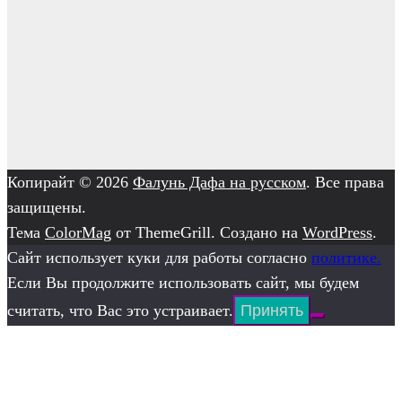
Копирайт © 2026
Фалунь Дафа на русском
. Все права
защищены.
Тема
ColorMag
от ThemeGrill. Создано на
WordPress
.
Сайт использует куки для работы согласно
политике.
Если Вы продолжите использовать сайт, мы будем
считать, что Вас это устраивает.
Принять