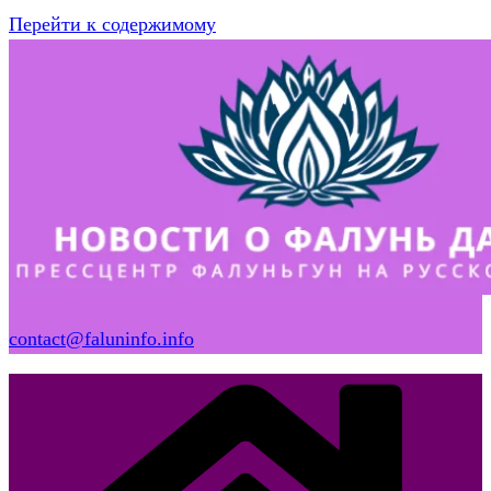
Перейти к содержимому
contact@faluninfo.info