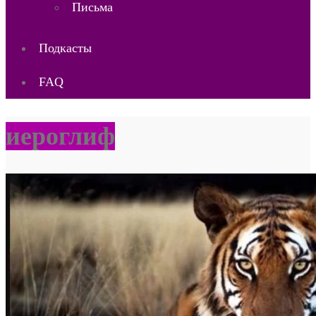
Письма
Подкасты
FAQ
иероглиф