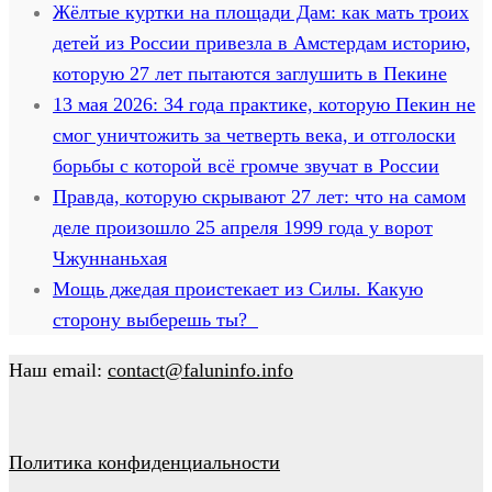
Жёлтые куртки на площади Дам: как мать троих
детей из России привезла в Амстердам историю,
которую 27 лет пытаются заглушить в Пекине
13 мая 2026: 34 года практике, которую Пекин не
смог уничтожить за четверть века, и отголоски
борьбы с которой всё громче звучат в России
Правда, которую скрывают 27 лет: что на самом
деле произошло 25 апреля 1999 года у ворот
Чжуннаньхая
Мощь джедая проистекает из Силы. Какую
сторону выберешь ты?
Наш email:
contact@faluninfo.info
Политика конфиденциальности