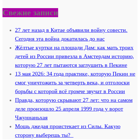
Свежие записи
27 лет назад в Китае объявили войну совести.
Сегодня эта война докатилась до нас
Жёлтые куртки на площади Дам: как мать троих
детей из России привезла в Амстердам историю,
которую 27 лет пытаются заглушить в Пекине
13 мая 2026: 34 года практике, которую Пекин не
смог уничтожить за четверть века, и отголоски
борьбы с которой всё громче звучат в России
Правда, которую скрывают 27 лет: что на самом
деле произошло 25 апреля 1999 года у ворот
Чжуннаньхая
Мощь джедая проистекает из Силы. Какую
сторону выберешь ты?