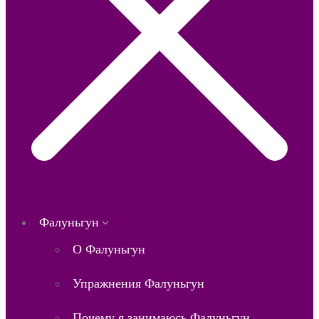
Фалуньгун
О Фалуньгун
Упражнения Фалуньгун
Почему я занимаюсь Фалуньгун