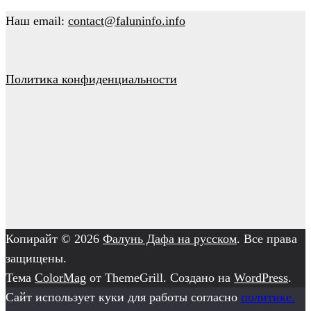
Наш email:
contact@faluninfo.info
Политика конфиденциальности
Копирайт © 2026
Фалунь Дафа на русском
. Все права
защищены.
Тема
ColorMag
от ThemeGrill. Создано на
WordPress
.
Сайт использует куки для работы согласно
политике.