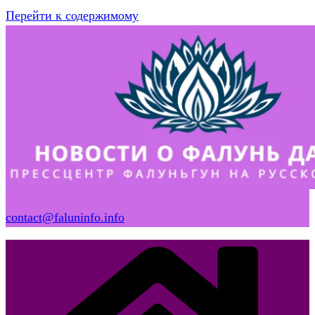
Перейти к содержимому
contact@faluninfo.info