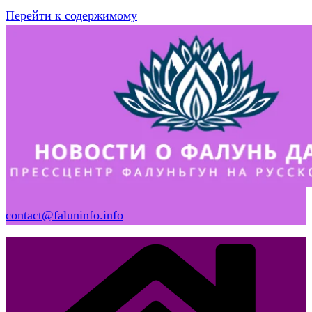
Перейти к содержимому
contact@faluninfo.info