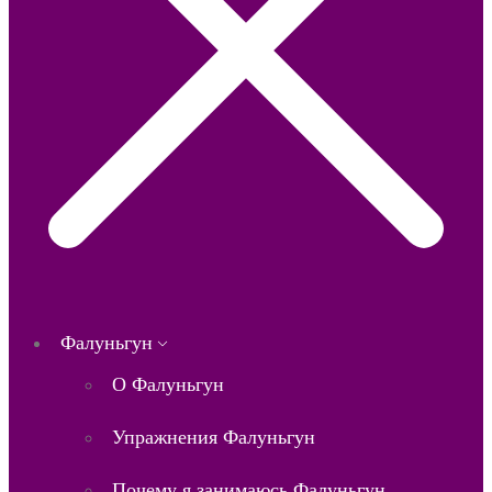
Фалуньгун
О Фалуньгун
Упражнения Фалуньгун
Почему я занимаюсь Фалуньгун