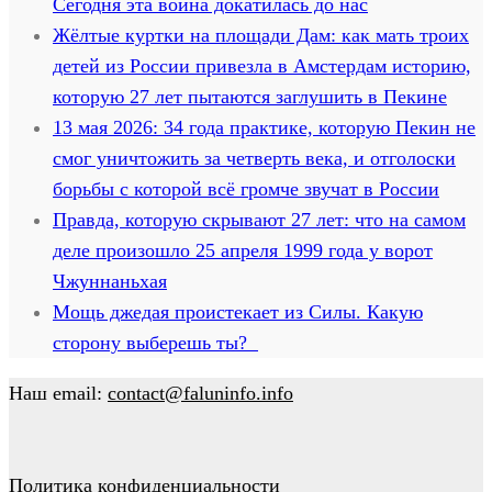
Сегодня эта война докатилась до нас
Жёлтые куртки на площади Дам: как мать троих
детей из России привезла в Амстердам историю,
которую 27 лет пытаются заглушить в Пекине
13 мая 2026: 34 года практике, которую Пекин не
смог уничтожить за четверть века, и отголоски
борьбы с которой всё громче звучат в России
Правда, которую скрывают 27 лет: что на самом
деле произошло 25 апреля 1999 года у ворот
Чжуннаньхая
Мощь джедая проистекает из Силы. Какую
сторону выберешь ты?
Наш email:
contact@faluninfo.info
Политика конфиденциальности