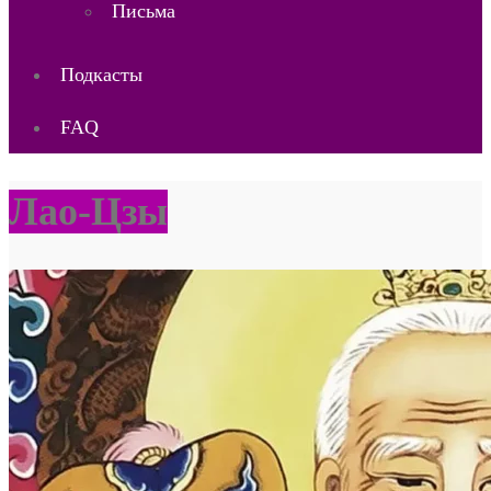
Письма
Подкасты
FAQ
Лао-Цзы