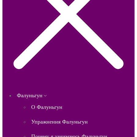
Фалуньгун
О Фалуньгун
Упражнения Фалуньгун
Почему я занимаюсь Фалуньгун