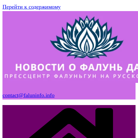
Перейти к содержимому
contact@faluninfo.info