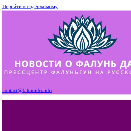
Перейти к содержимому
contact@faluninfo.info