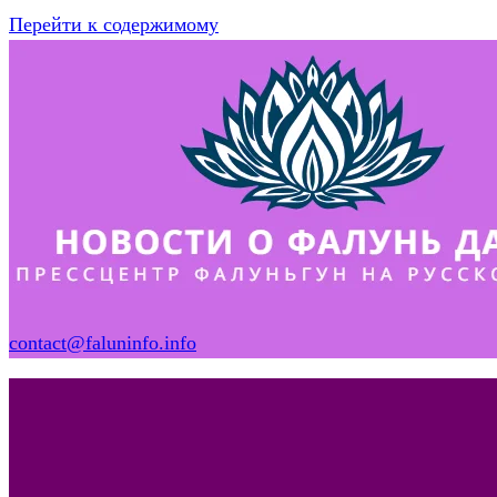
Перейти к содержимому
contact@faluninfo.info