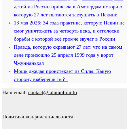
детей из России привезла в Амстердам историю,
которую 27 лет пытаются заглушить в Пекине
13 мая 2026: 34 года практике, которую Пекин не
смог уничтожить за четверть века, и отголоски
борьбы с которой всё громче звучат в России
Правда, которую скрывают 27 лет: что на самом
деле произошло 25 апреля 1999 года у ворот
Чжуннаньхая
Мощь джедая проистекает из Силы. Какую
сторону выберешь ты?
Наш email:
contact@faluninfo.info
Политика конфиденциальности