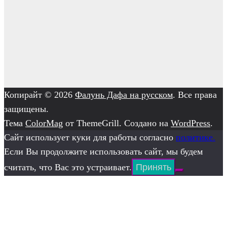
Копирайт © 2026
Фалунь Дафа на русском
. Все права
защищены.
Тема
ColorMag
от ThemeGrill. Создано на
WordPress
.
Сайт использует куки для работы согласно
политике.
Если Вы продолжите использовать сайт, мы будем
считать, что Вас это устраивает.
Принять