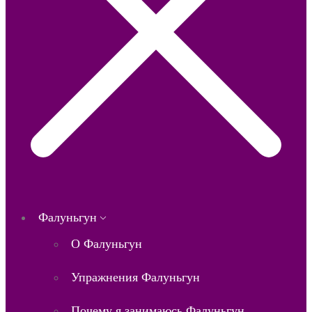
Фалуньгун
О Фалуньгун
Упражнения Фалуньгун
Почему я занимаюсь Фалуньгун