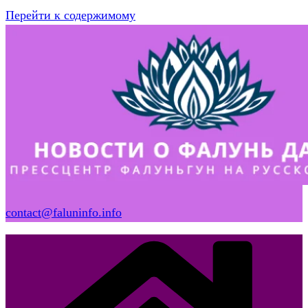
Перейти к содержимому
contact@faluninfo.info