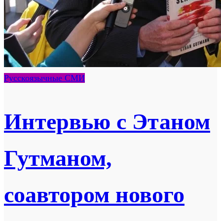
Русскоязычные СМИ
Интервью с Этаном
Гутманом,
соавтором нового