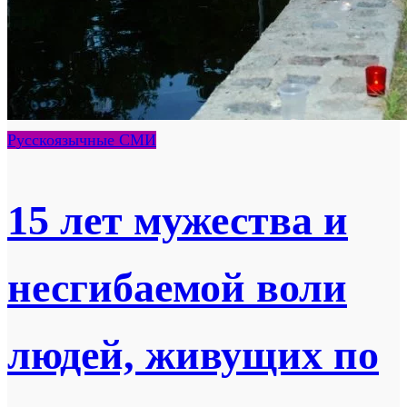
Русскоязычные СМИ
15 лет мужества и
несгибаемой воли
людей, живущих по