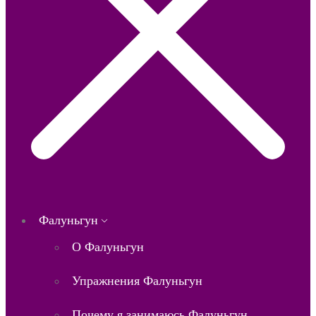
Фалуньгун
О Фалуньгун
Упражнения Фалуньгун
Почему я занимаюсь Фалуньгун