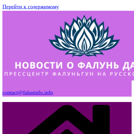
Перейти к содержимому
contact@faluninfo.info