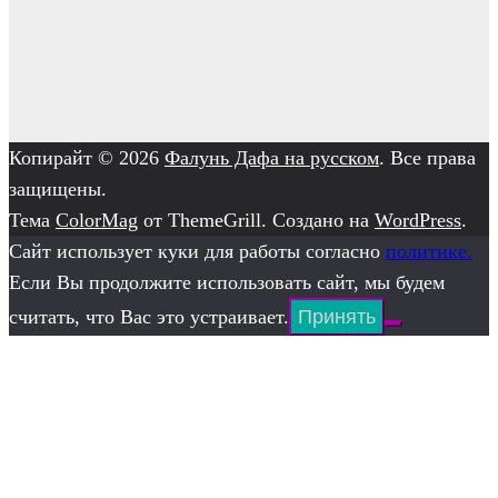
Копирайт © 2026
Фалунь Дафа на русском
. Все права
защищены.
Тема
ColorMag
от ThemeGrill. Создано на
WordPress
.
Сайт использует куки для работы согласно
политике.
Если Вы продолжите использовать сайт, мы будем
считать, что Вас это устраивает.
Принять