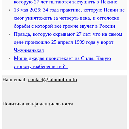
которую 27 лет пытаются заглушить в Пекине
13 мая 2026: 34 года практике, которую Пекин не
смог уничтожить за четверть века, и отголоски
борьбы с которой всё громче звучат в России
Правда, которую скрывают 27 лет: что на самом
деле произошло 25 апреля 1999 года у ворот
Чжуннаньхая
Мощь джедая проистекает из Силы. Какую
сторону выберешь ты?
Наш email:
contact@faluninfo.info
Политика конфиденциальности