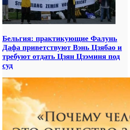
Бельгия: практикующие Фалунь
Дафа приветствуют Вэнь Цзябао и
требуют отдать Цзян Цзэминя под
суд