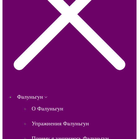
Фалуньгун
О Фалуньгун
Упражнения Фалуньгун
Почему я занимаюсь Фалуньгун