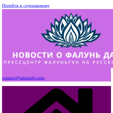
Перейти к содержимому
contact@faluninfo.info