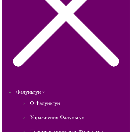
Фалуньгун
О Фалуньгун
Упражнения Фалуньгун
Почему я занимаюсь Фалуньгун