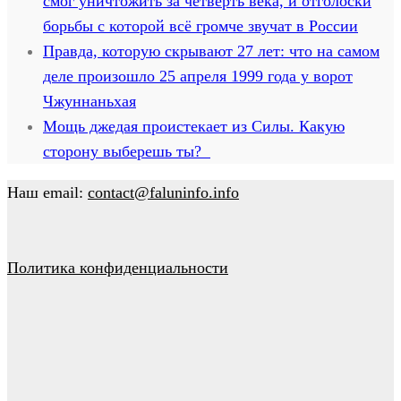
смог уничтожить за четверть века, и отголоски
борьбы с которой всё громче звучат в России
Правда, которую скрывают 27 лет: что на самом
деле произошло 25 апреля 1999 года у ворот
Чжуннаньхая
Мощь джедая проистекает из Силы. Какую
сторону выберешь ты?
Наш email:
contact@faluninfo.info
Политика конфиденциальности