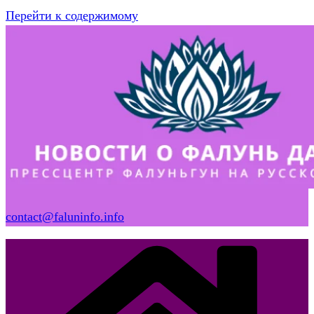
Перейти к содержимому
contact@faluninfo.info