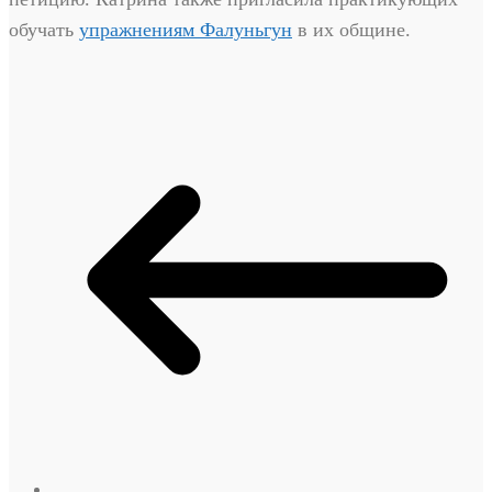
обучать
упражнениям Фалуньгун
в их общине.