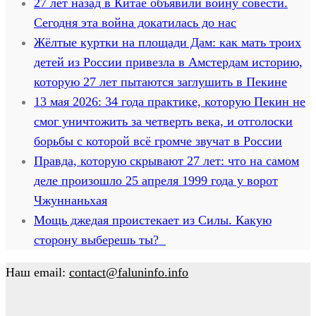
27 лет назад в Китае объявили войну совести.
Сегодня эта война докатилась до нас
Жёлтые куртки на площади Дам: как мать троих
детей из России привезла в Амстердам историю,
которую 27 лет пытаются заглушить в Пекине
13 мая 2026: 34 года практике, которую Пекин не
смог уничтожить за четверть века, и отголоски
борьбы с которой всё громче звучат в России
Правда, которую скрывают 27 лет: что на самом
деле произошло 25 апреля 1999 года у ворот
Чжуннаньхая
Мощь джедая проистекает из Силы. Какую
сторону выберешь ты?
Наш email:
contact@faluninfo.info