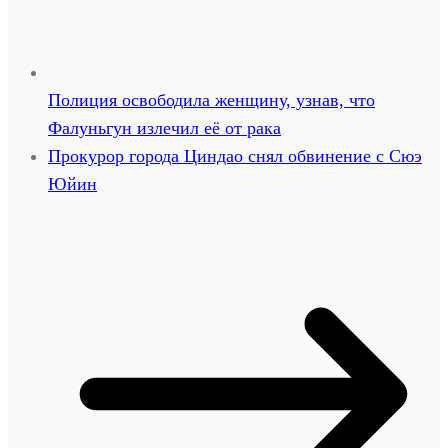
Полиция освободила женщину, узнав, что
Фалуньгун излечил её от рака
Прокурор города Циндао снял обвинение с Сюэ
Юйин