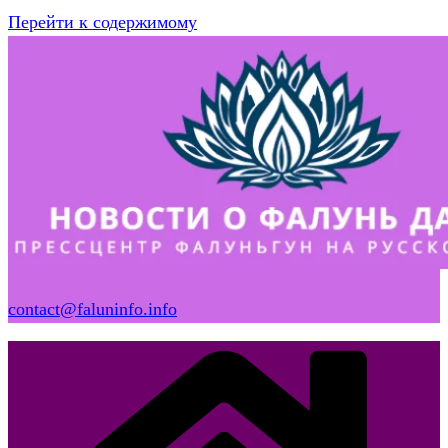
Перейти к содержимому
contact@faluninfo.info