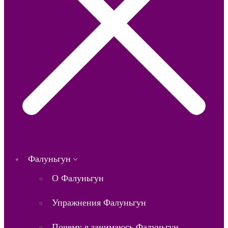
Фалуньгун
О Фалуньгун
Упражнения Фалуньгун
Почему я занимаюсь Фалуньгун