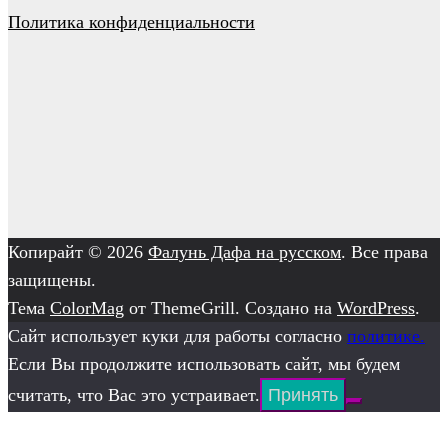
Политика конфиденциальности
Копирайт © 2026
Фалунь Дафа на русском
. Все права
защищены.
Тема
ColorMag
от ThemeGrill. Создано на
WordPress
.
Сайт использует куки для работы согласно
политике.
Если Вы продолжите использовать сайт, мы будем
считать, что Вас это устраивает.
Принять