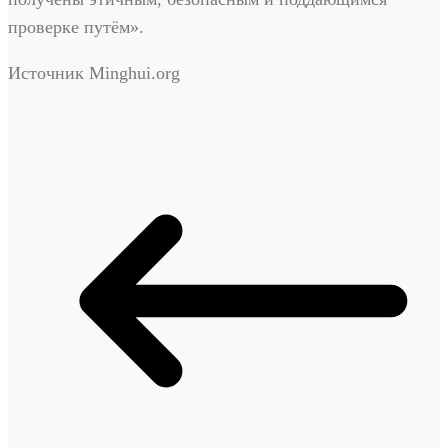
проверке путём».
Источник Minghui.org