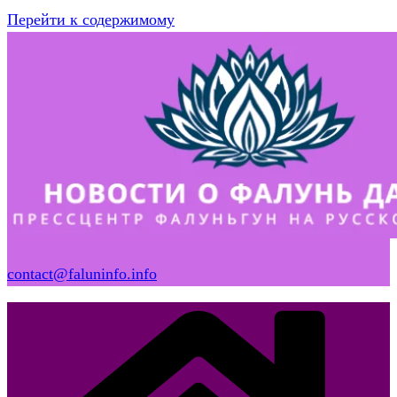
Перейти к содержимому
contact@faluninfo.info