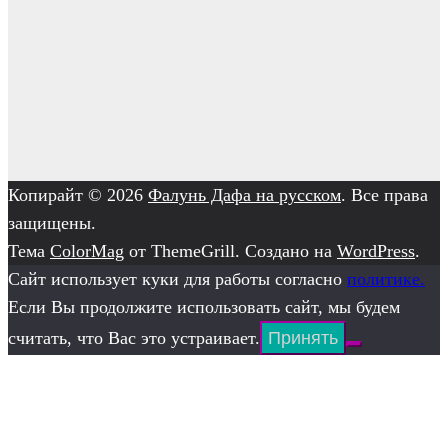
Копирайт © 2026
Фалунь Дафа на русском
. Все права
защищены.
Тема
ColorMag
от ThemeGrill. Создано на
WordPress
.
Сайт использует куки для работы согласно
политике.
Если Вы продолжите использовать сайт, мы будем
считать, что Вас это устраивает.
Принять