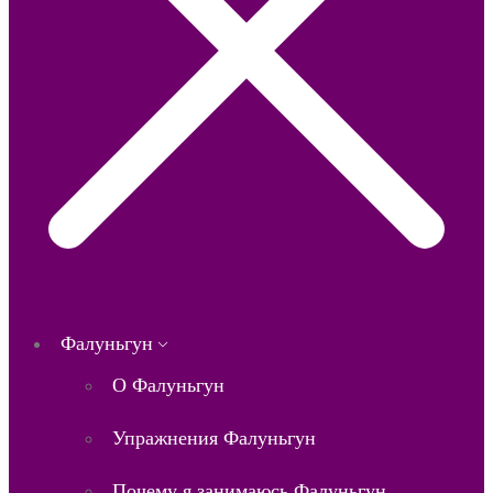
Фалуньгун
О Фалуньгун
Упражнения Фалуньгун
Почему я занимаюсь Фалуньгун