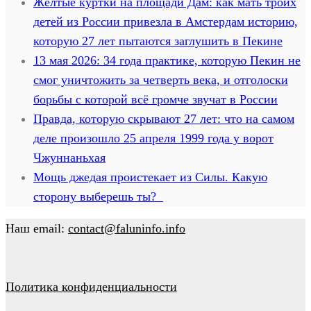
Жёлтые куртки на площади Дам: как мать троих
детей из России привезла в Амстердам историю,
которую 27 лет пытаются заглушить в Пекине
13 мая 2026: 34 года практике, которую Пекин не
смог уничтожить за четверть века, и отголоски
борьбы с которой всё громче звучат в России
Правда, которую скрывают 27 лет: что на самом
деле произошло 25 апреля 1999 года у ворот
Чжуннаньхая
Мощь джедая проистекает из Силы. Какую
сторону выберешь ты?
Наш email:
contact@faluninfo.info
Политика конфиденциальности