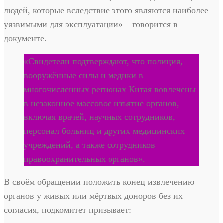
людей, которые вследствие этого являются наиболее
уязвимыми для эксплуатации» – говорится в
документе.
«Свидетели подтверждают, что полиция,
вооружённые силы и медики в
многочисленных регионах Китая вовлечены
в незаконное массовое изъятие органов,
включая врачей, научных сотрудников,
персонал больниц и других медицинских
учреждений, а также сотрудников
правоохранительных органов».
В своём обращении положить конец извлечению
органов у живых или мёртвых доноров без их
согласия, подкомитет призывает: