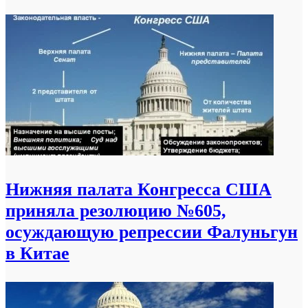
Нижняя палата Конгресса США
приняла резолюцию №605,
осуждающую репрессии Фалуньгун
в Китае