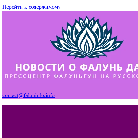
Перейти к содержимому
contact@faluninfo.info