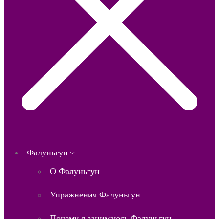
Фалуньгун
О Фалуньгун
Упражнения Фалуньгун
Почему я занимаюсь Фалуньгун