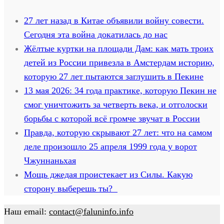
27 лет назад в Китае объявили войну совести.
Сегодня эта война докатилась до нас
Жёлтые куртки на площади Дам: как мать троих
детей из России привезла в Амстердам историю,
которую 27 лет пытаются заглушить в Пекине
13 мая 2026: 34 года практике, которую Пекин не
смог уничтожить за четверть века, и отголоски
борьбы с которой всё громче звучат в России
Правда, которую скрывают 27 лет: что на самом
деле произошло 25 апреля 1999 года у ворот
Чжуннаньхая
Мощь джедая проистекает из Силы. Какую
сторону выберешь ты?
Наш email:
contact@faluninfo.info