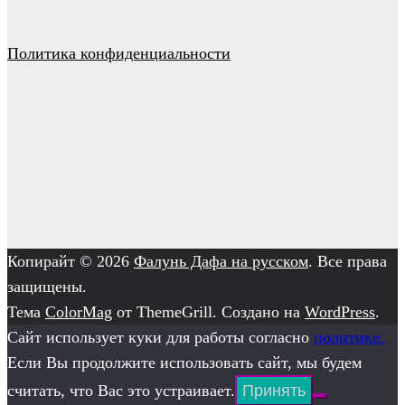
Политика конфиденциальности
Копирайт © 2026
Фалунь Дафа на русском
. Все права
защищены.
Тема
ColorMag
от ThemeGrill. Создано на
WordPress
.
Сайт использует куки для работы согласно
политике.
Если Вы продолжите использовать сайт, мы будем
считать, что Вас это устраивает.
Принять