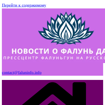
Перейти к содержимому
contact@faluninfo.info