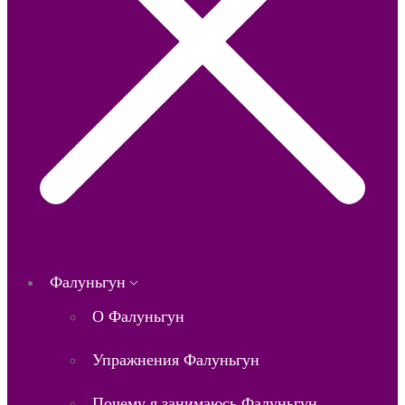
Фалуньгун
О Фалуньгун
Упражнения Фалуньгун
Почему я занимаюсь Фалуньгун