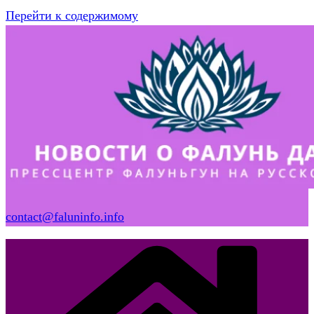
Перейти к содержимому
contact@faluninfo.info