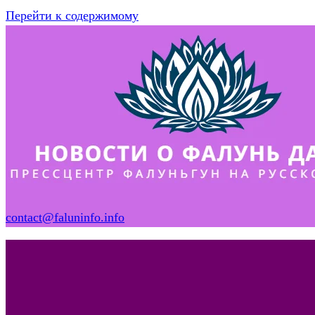
Перейти к содержимому
contact@faluninfo.info