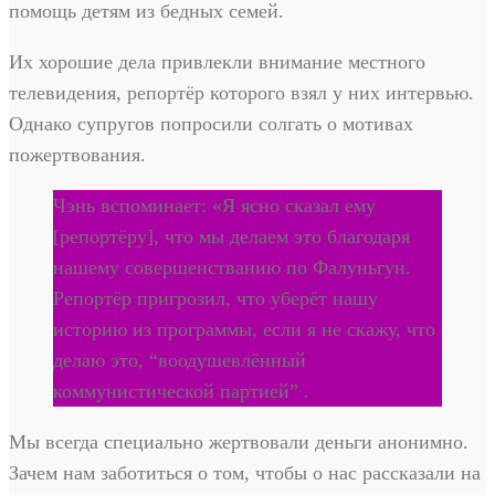
помощь детям из бедных семей.
Их хорошие дела привлекли внимание местного
телевидения, репортёр которого взял у них интервью.
Однако супругов попросили солгать о мотивах
пожертвования.
Чэнь вспоминает: «Я ясно сказал ему
[репортёру], что мы делаем это благодаря
нашему совершенстванию по Фалуньгун.
Репортёр пригрозил, что уберёт нашу
историю из программы, если я не скажу, что
делаю это, “воодушевлённый
коммунистической партией” .
Мы всегда специально жертвовали деньги анонимно.
Зачем нам заботиться о том, чтобы о нас рассказали на