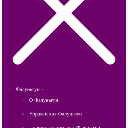
Фалуньгун
О Фалуньгун
Упражнения Фалуньгун
Почему я занимаюсь Фалуньгун