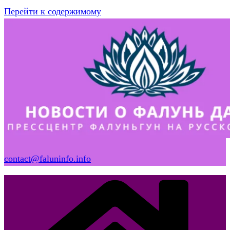
Перейти к содержимому
contact@faluninfo.info