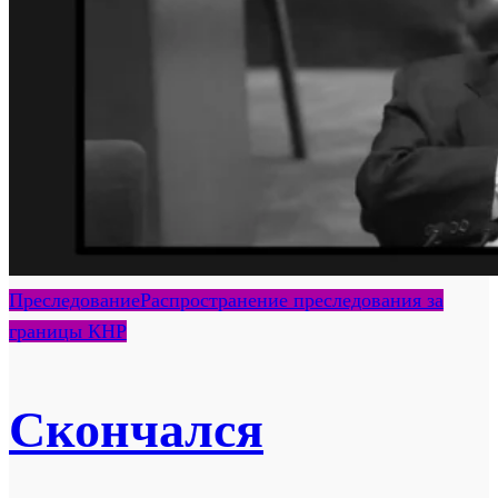
Преследование
Распространение преследования за
границы КНР
Скончался