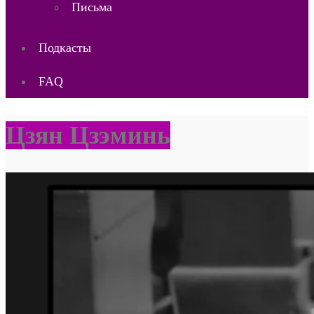
Письма
Подкасты
FAQ
Цзян Цзэминь