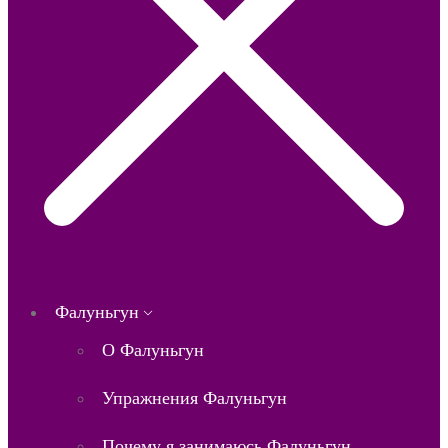
Фалуньгун
О Фалуньгун
Упражнения Фалуньгун
Почему я занимаюсь Фалуньгун