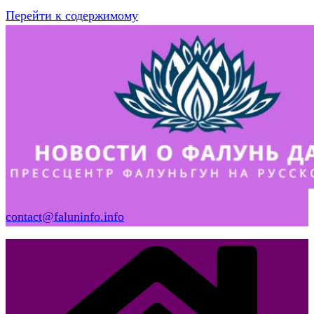
Перейти к содержимому
contact@faluninfo.info