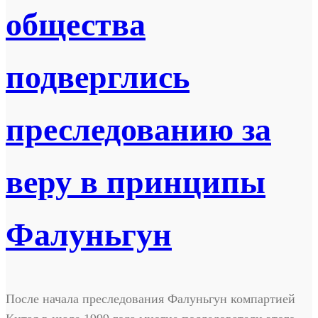
общества
подверглись
преследованию за
веру в принципы
Фалуньгун
После начала преследования Фалуньгун компартией