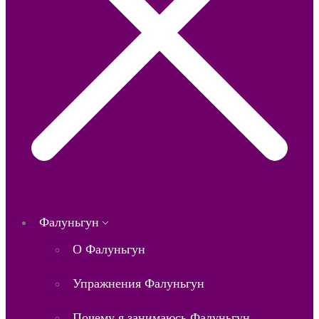
Фалуньгун
О Фалуньгун
Упражнения Фалуньгун
Почему я занимаюсь Фалуньгун