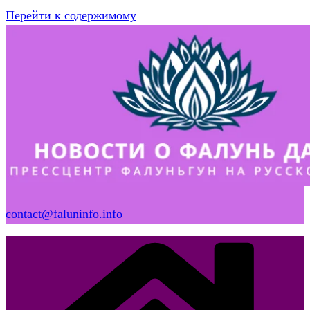
Перейти к содержимому
contact@faluninfo.info