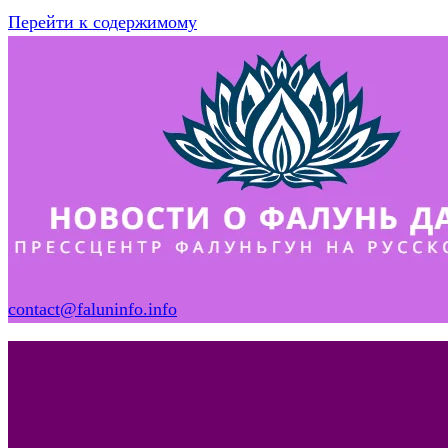
Перейти к содержимому
contact@faluninfo.info