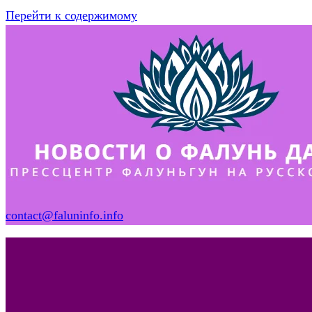
Перейти к содержимому
contact@faluninfo.info