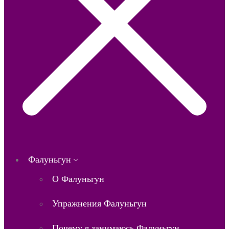
Фалуньгун
О Фалуньгун
Упражнения Фалуньгун
Почему я занимаюсь Фалуньгун