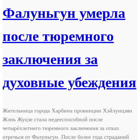
Фалуньгун умерла
после тюремного
заключения за
духовные убеждения
Жительница города Харбина провинции Хэйлунцзян
Жэнь Жуцзе стала недееспособной после
четырёхлетнего тюремного заключения за отказ
отречься от Фалуньгун. После более года страданий