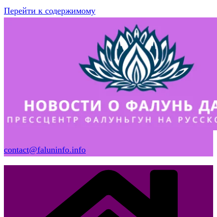
Перейти к содержимому
contact@faluninfo.info