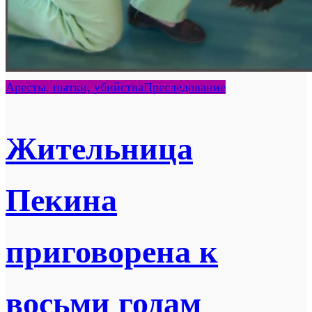
Аресты, пытки, убийства
Преследование
Жительница
Пекина
приговорена к
восьми годам