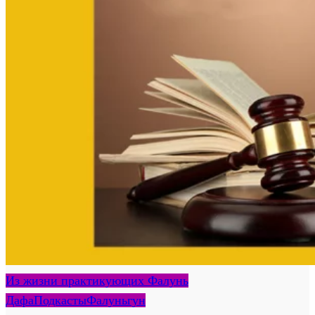
Из жизни практикующих Фалунь
Дафа
Подкасты
Фалуньгун