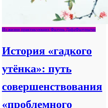
Из жизни практикующих Фалунь Дафа
Фалуньгун
История «гадкого
утёнка»: путь
совершенствования
«проблемного