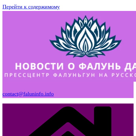
Перейти к содержимому
contact@faluninfo.info