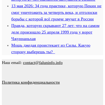
13 мая 2026: 34 года практике, которую Пекин не
смог уничтожить за четверть века, и отголоски
борьбы с которой всё громче звучат в России
Правда, которую скрывают 27 лет: что на самом
деле произошло 25 апреля 1999 года у ворот
Чжуннаньхая
Мощь джедая проистекает из Силы. Какую
сторону выберешь ты?
Наш email:
contact@faluninfo.info
Политика конфиденциальности