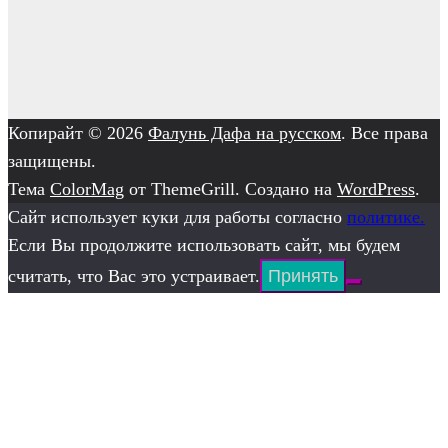
Копирайт © 2026
Фалунь Дафа на русском
. Все права
защищены.
Тема
ColorMag
от ThemeGrill. Создано на
WordPress
.
Сайт использует куки для работы согласно
политике.
Если Вы продолжите использовать сайт, мы будем
считать, что Вас это устраивает.
Принять