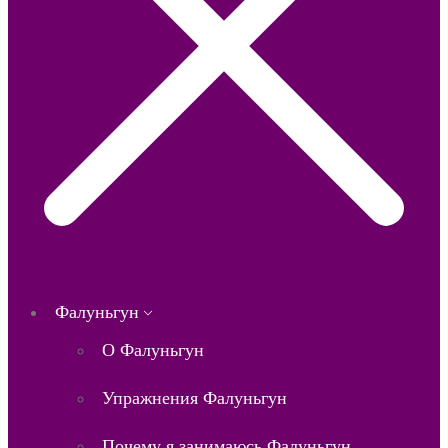
Фалуньгун
О Фалуньгун
Упражнения Фалуньгун
Почему я занимаюсь Фалуньгун