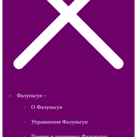
Фалуньгун
О Фалуньгун
Упражнения Фалуньгун
Почему я занимаюсь Фалуньгун