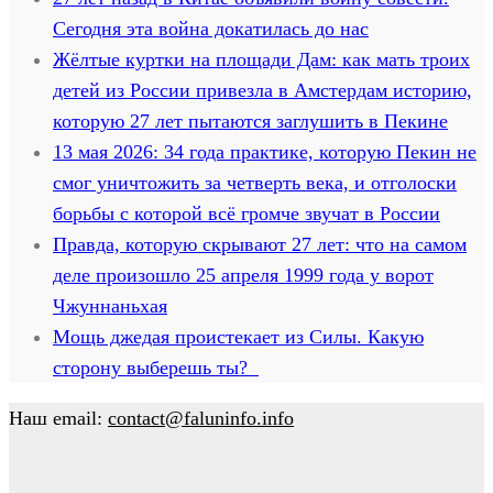
Сегодня эта война докатилась до нас
Жёлтые куртки на площади Дам: как мать троих
детей из России привезла в Амстердам историю,
которую 27 лет пытаются заглушить в Пекине
13 мая 2026: 34 года практике, которую Пекин не
смог уничтожить за четверть века, и отголоски
борьбы с которой всё громче звучат в России
Правда, которую скрывают 27 лет: что на самом
деле произошло 25 апреля 1999 года у ворот
Чжуннаньхая
Мощь джедая проистекает из Силы. Какую
сторону выберешь ты?
Наш email:
contact@faluninfo.info