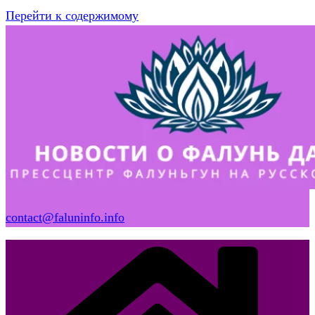
Перейти к содержимому
contact@faluninfo.info